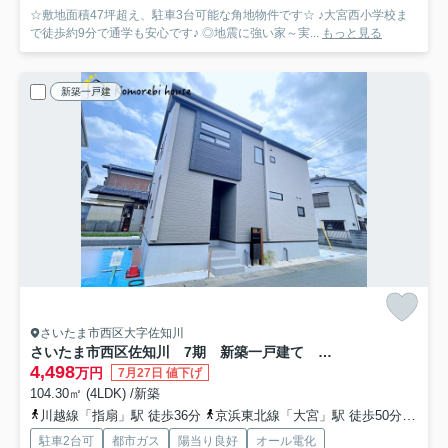
☆敷地面積47坪超え、駐車3台可能な角地物件です☆ ♪大宮西小学校ま
で徒歩約9分で通学も安心です♪ ◎地震に強い家～実...
もっと見る
新築一戸建
さいたま市西区大字佐知川
さいたま市西区佐知川 7期 新築一戸建て ブルーミングガーデン 01
4,498
万円
7月27日 値下げ
104.30㎡ (4LDK) /新築
川越線「指扇」駅 徒歩36分
京浜東北線「大宮」駅 徒歩50分
川越
駐車2台可
都市ガス
陽当り良好
オール電化