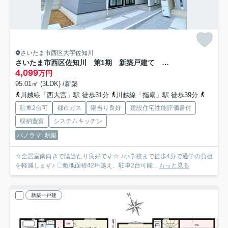
さいたま市西区大字佐知川
さいたま市西区佐知川 第1期 新築戸建て リナージュネクスジー 01
4,099
万円
95.01㎡ (3LDK) /新築
川越線「西大宮」駅 徒歩31分
川越線「指扇」駅 徒歩39分
埼玉新
駐車2台可
都市ガス
陽当り良好
建設住宅性能評価書付
収納豊富
システムキッチン
パノラマ
新築
☆全居室南向きで陽当たり良好です☆ ♪小学校まで徒歩4分で通学の負担
を軽減します♪ 〇敷地面積42坪越え、駐車2台可能...
もっと見る
新築一戸建