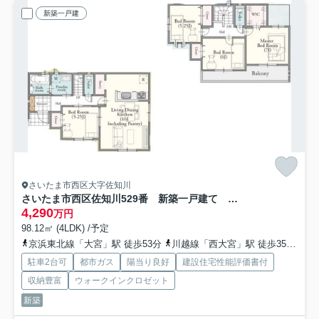
新築一戸建
さいたま市西区大字佐知川
さいたま市西区佐知川529番 新築一戸建て ハートフルタウン 01
4,290
万円
98.12㎡ (4LDK) /予定
京浜東北線「大宮」駅 徒歩53分
川越線「西大宮」駅 徒歩35分
埼
駐車2台可
都市ガス
陽当り良好
建設住宅性能評価書付
収納豊富
ウォークインクロゼット
新築