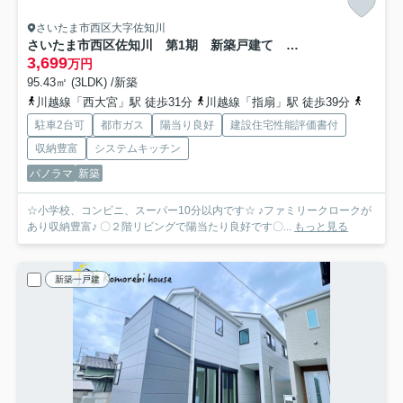
さいたま市西区大字佐知川
さいたま市西区佐知川 第1期 新築戸建て リナージュネクスジー 02
3,699
万円
95.43㎡ (3LDK) /新築
川越線「西大宮」駅 徒歩31分
川越線「指扇」駅 徒歩39分
京浜東
駐車2台可
都市ガス
陽当り良好
建設住宅性能評価書付
収納豊富
システムキッチン
パノラマ
新築
☆小学校、コンビニ、スーパー10分以内です☆ ♪ファミリークロークが
あり収納豊富♪ 〇２階リビングで陽当たり良好です〇...
もっと見る
新築一戸建