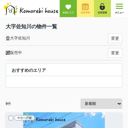
お気に入り
来店予約
会員登録
メニュー
大字佐知川の物件一覧
大字佐知川
変更
販売中
変更
おすすめのエリア
9
件
中古一戸建