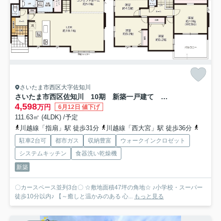
さいたま市西区大字佐知川
さいたま市西区佐知川 10期 新築一戸建て グレイス 01
4,598
万円
6月12日 値下げ
111.63㎡ (4LDK) /予定
川越線「指扇」駅 徒歩31分
川越線「西大宮」駅 徒歩36分
埼玉新
駐車2台可
都市ガス
収納豊富
ウォークインクロゼット
システムキッチン
食器洗い乾燥機
新築
〇カースペース並列3台〇 ☆敷地面積47坪の角地☆ ♪小学校・スーパー
徒歩10分以内♪ 【～癒しと温かみのある 心...
もっと見る