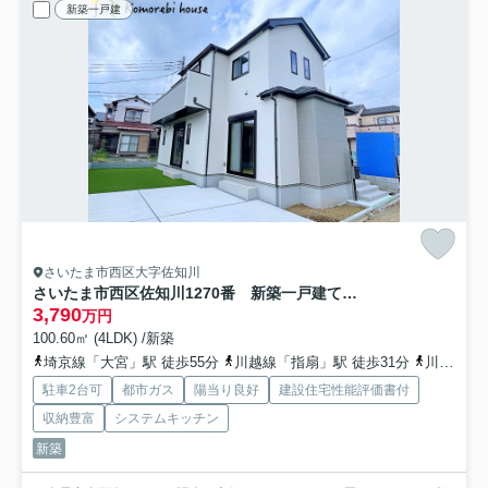
新築一戸建
さいたま市西区大字佐知川
さいたま市西区佐知川1270番 新築一戸建て ハートフルタウン A
3,790
万円
100.60㎡ (4LDK) /新築
埼京線「大宮」駅 徒歩55分
川越線「指扇」駅 徒歩31分
川越線「西大宮」駅 徒歩37分
駐車2台可
都市ガス
陽当り良好
建設住宅性能評価書付
収納豊富
システムキッチン
新築