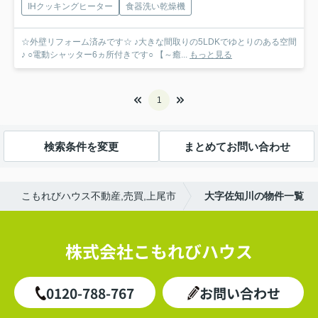
IHクッキングヒーター
食器洗い乾燥機
☆外壁リフォーム済みです☆ ♪大きな間取りの5LDKでゆとりのある空間
♪ ○電動シャッター6ヵ所付きです○ 【～癒...
もっと見る
1
検索条件を変更
まとめてお問い合わせ
こもれびハウス不動産,売買,上尾市
大字佐知川の物件一覧
株式会社こもれびハウス
0120-788-767
お問い合わせ