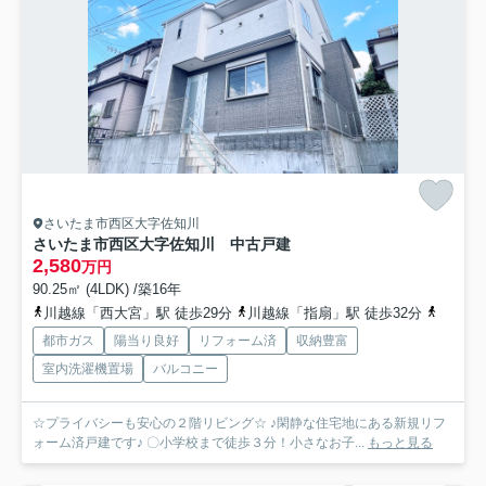
さいたま市西区大字佐知川
さいたま市西区大字佐知川 中古戸建
2,580
万円
90.25㎡ (4LDK) /築16年
川越線「西大宮」駅 徒歩29分
川越線「指扇」駅 徒歩32分
京浜東
都市ガス
陽当り良好
リフォーム済
収納豊富
室内洗濯機置場
バルコニー
☆プライバシーも安心の２階リビング☆ ♪閑静な住宅地にある新規リフ
ォーム済戸建です♪ 〇小学校まで徒歩３分！小さなお子...
もっと見る