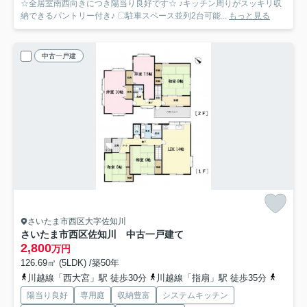
☆全居室南西向きにつき陽当り良好です☆ ♪キッチン周りがスッキリ収
納できるパントリー付き♪ 〇駐車スペース並列2台可能...
もっと見る
中古一戸建
さいたま市西区大字佐知川
さいたま市西区佐知川 中古一戸建て
2,800
万円
126.69㎡ (5LDK) /築50年
川越線「西大宮」駅 徒歩30分
川越線「指扇」駅 徒歩35分
京浜東
陽当り良好
専用庭
収納豊富
システムキッチン