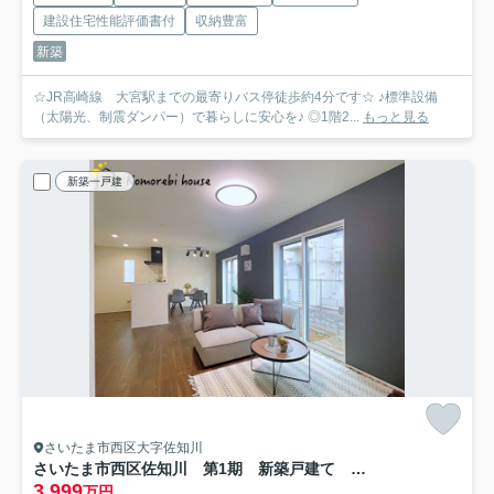
建設住宅性能評価書付
収納豊富
新築
☆JR高崎線 大宮駅までの最寄りバス停徒歩約4分です☆ ♪標準設備
（太陽光、制震ダンパー）で暮らしに安心を♪ ◎1階2...
もっと見る
新築一戸建
さいたま市西区大字佐知川
さいたま市西区佐知川 第1期 新築戸建て リナージュネクスジー 03
3,999
万円