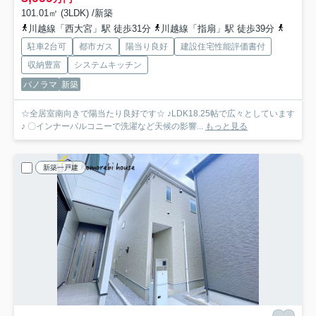
101.01㎡ (3LDK) /新築
川越線「西大宮」駅 徒歩31分
川越線「指扇」駅 徒歩39分
埼玉新
駐車2台可
都市ガス
陽当り良好
建設住宅性能評価書付
収納豊富
システムキッチン
パノラマ
新築
☆全居室南向きで陽当たり良好です☆ ♪LDK18.25帖で広々としています
♪ 〇インナーバルコニーで洗濯など天候の影響...
もっと見る
新築一戸建