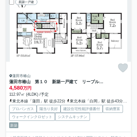
新築一戸建
蓮田市椿山
蓮田市椿山 第１０ 新築一戸建て リーブルガーデン 01
4,580
万円
112.97㎡ (4LDK) /予定
東北本線「蓮田」駅 徒歩22分
東北本線「白岡」駅 徒歩43分
埼玉
プロパンガス
陽当り良好
建設住宅性能評価書付
収納豊富
ウォークインクロゼット
システムキッチン
新築