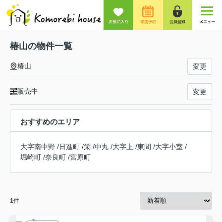
お気に入り
来店予約
会員登録
メニュー
椿山の物件一覧
椿山
変更
販売中
変更
おすすめのエリア
大字南中野
/
日進町
/
栄
/
中丸
/
大字上
/
東間
/
大字小室
/
堀崎町
/
奈良町
/
宮原町
1
件