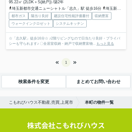
95.22㎡ (2LDK＋S(納戸)) /築2年
埼玉新都市交通ニューシャトル「志久」駅 徒歩16分
埼玉新都市交通ニューシャトル「伊奈中央」駅 徒歩13分
都市ガス
陽当り良好
建設住宅性能評価書付
収納豊富
ウォークインクロゼット
システムキッチン
☆「志久駅」徒歩16分☆ ♪2階リビングなので日当たり良好・プライバ
シーも守られます♪ 〇全居室収納・納戸で収納豊富物...
もっと見る
1
検索条件を変更
まとめてお問い合わせ
こもれびハウス不動産,売買,上尾市
本町の物件一覧
株式会社こもれびハウス