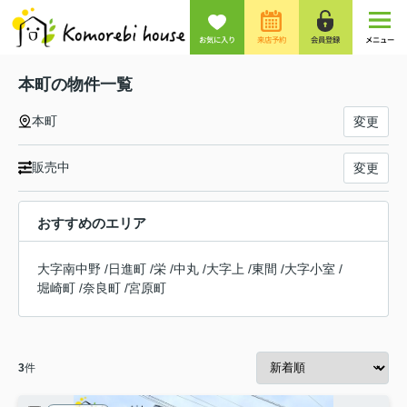
お気に入り
来店予約
会員登録
メニュー
本町の物件一覧
本町
変更
販売中
変更
おすすめのエリア
大字南中野
/
日進町
/
栄
/
中丸
/
大字上
/
東間
/
大字小室
/
堀崎町
/
奈良町
/
宮原町
3
件