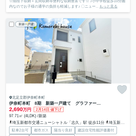
☆階段下収納＋玄関収納等便利な収納豊富です☆ ♪小中学校徒歩10分圏
内なのでお子様の通学の負担も軽減します♪ 〇ニュー...
もっと見る
新築一戸建
北足立郡伊奈町本町
伊奈町本町 8期 新築一戸建て グラファーレ 04
2,690
万円
2月14日 値下げ
97.71㎡ (4LDK) /新築
埼玉新都市交通ニューシャトル「志久」駅 徒歩11分
埼玉新都市交通ニューシャトル「伊奈中央」駅 徒歩21分
駐車2台可
都市ガス
陽当り良好
建設住宅性能評価書付