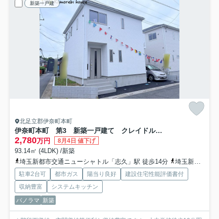
新築一戸建
北足立郡伊奈町本町
伊奈町本町 第3 新築一戸建て クレイドルガーデン 02
2,780
万円
8月4日 値下げ
93.14㎡ (4LDK) /新築
埼玉新都市交通ニューシャトル「志久」駅 徒歩14分
埼玉新都市交通ニューシャトル「伊奈中央」駅 徒歩17分
駐車2台可
都市ガス
陽当り良好
建設住宅性能評価書付
収納豊富
システムキッチン
パノラマ
新築