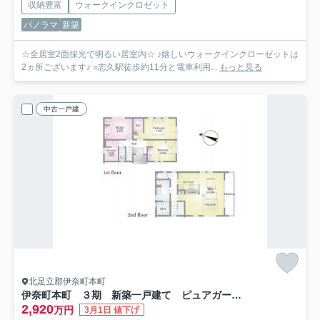
収納豊富
ウォークインクロゼット
パノラマ
新築
☆全居室2面採光で明るい居室内☆ ♪嬉しいウォークインクローゼットは
2ヵ所ございます♪ ○志久駅徒歩約11分と電車利用...
もっと見る
中古一戸建
北足立郡伊奈町本町
伊奈町本町 ３期 新築一戸建て ピュアガーデン 04
2,920
万円
3月1日 値下げ