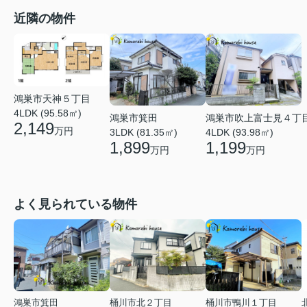
近隣の物件
鴻巣市天神５丁目
4LDK (95.58㎡)
鴻巣市箕田
鴻巣市吹上富士見４丁
2,149
万円
3LDK (81.35㎡)
4LDK (93.98㎡)
1,899
1,199
万円
万円
よく見られている物件
鴻巣市箕田
桶川市北２丁目
桶川市鴨川１丁目