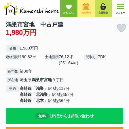
お気に入り
来店予約
会員登録
メニュー
鴻巣市宮地 中古戸建
1,980万円
1,980万円
価格
190.82㎡
76.12坪
7DK
建物面積
土地面積
間取り
(251.64㎡)
築38年
築年数
埼玉県
鴻巣市
宮地
３丁目
所在地
高崎線
「
鴻巣
」駅 徒歩17分
交通
高崎線
「
北鴻巣
」駅 徒歩52分
高崎線
「
北本
」駅 徒歩64分
LINEからお問い合わせ
無料