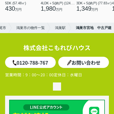
5DK (57.48㎡)
4LDK＋S(納戸) (124.84㎡)
3DK＋S(納戸) (77.83㎡)
4
430
1,980
1,349
万円
万円
万円
尾市
鴻巣市の物件一覧
鴻巣駅
鴻巣市宮地 中古戸建
株式会社こもれびハウス
0120-788-767
お問い合わせ
営業時間：
9：00～20：00
定休日：
水曜日