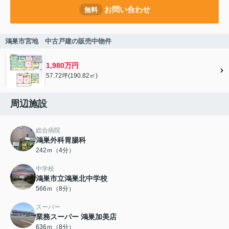
お問い合わせ
無料
鴻巣市宮地 中古戸建の販売中物件
1,980万円
57.72坪(190.82㎡)
周辺施設
総合病院
鴻巣外科胃腸科
242ｍ（4分）
中学校
鴻巣市立鴻巣北中学校
566ｍ（8分）
スーパー
業務スーパー 鴻巣加美店
636ｍ（8分）