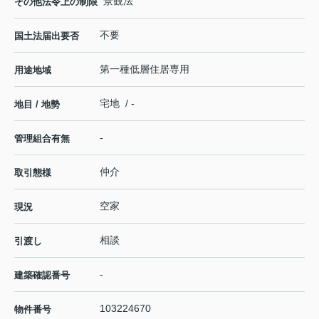
景観法
その他法令上の制限
不要
国土法届出要否
第一種低層住居専用
用途地域
宅地 / -
地目 / 地勢
-
管理組合有無
仲介
取引態様
空家
現況
相談
引渡し
-
建築確認番号
103224670
物件番号