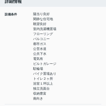
詳細情報
陽当り良好
設備条件
閑静な住宅地
眺望良好
室内洗濯機置場
フローリング
バルコニー
都市ガス
公営水道
公共下水
電気有
ビルトガレージ
駐輪場
バイク置場あり
トイレ２ヶ所
浴室１坪以上
独立洗面台
収納豊富
南向き