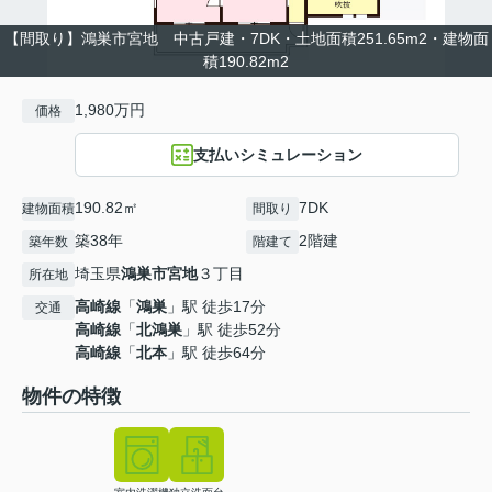
【間取り】鴻巣市宮地 中古戸建・7DK・土地面積251.65m2・建物面
積190.82m2
1,980万円
価格
支払いシミュレーション
190.82㎡
7DK
建物面積
間取り
築38年
2階建
築年数
階建て
埼玉県
鴻巣市
宮地
３丁目
所在地
高崎線
「
鴻巣
」駅 徒歩17分
交通
高崎線
「
北鴻巣
」駅 徒歩52分
高崎線
「
北本
」駅 徒歩64分
物件の特徴