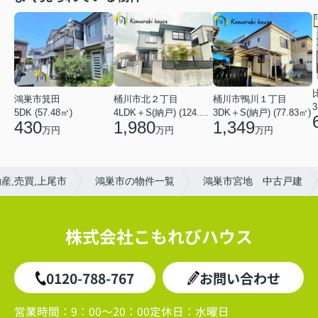
鴻巣市箕田
桶川市北２丁目
桶川市鴨川１丁目
3
5DK (57.48㎡)
4LDK＋S(納戸) (124.84㎡)
3DK＋S(納戸) (77.83㎡)
430
1,980
1,349
万円
万円
万円
産,売買,上尾市
鴻巣市の物件一覧
鴻巣市宮地 中古戸建
株式会社こもれびハウス
0120-788-767
お問い合わせ
営業時間：
9：00～20：00
定休日：
水曜日