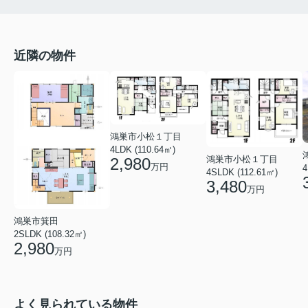
近隣の物件
鴻巣市小松１丁目
4LDK (110.64㎡)
鴻巣市小松１丁目
2,980
万円
4
4SLDK (112.61㎡)
3,480
万円
鴻巣市箕田
2SLDK (108.32㎡)
2,980
万円
よく見られている物件