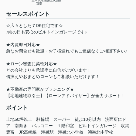
室内洗濯機
独立洗面台
置場
セールスポイント
☆広々とした７DK住宅です☆
♪雨の日も安心のビルトインガレージです♪
★内覧即日対応★
急なお問合せも歓迎・お子様連れでもご遠慮なくご相談下さい♪
★ローン審査に柔軟対応★
どの会社よりも承認率に自信がございます！
借換えやおまとめローンもご相談いただけます！
★不動産の専門家がプランニング★
【宅地建物取引士】【ローンアドバイザー】が全力サポート！
ポイント
土地50坪以上
駐輪場
スーパー
徒歩10分以内
洗面所にド
ア
南向き
バルコニー
１階和室
ビルトインガレージ
収納
豊富
JR高崎線
鴻巣駅
鴻巣北小学校
鴻巣北中学校