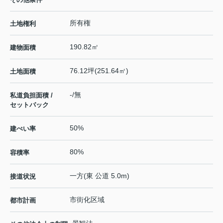
所有権
土地権利
190.82㎡
建物面積
76.12坪(251.64㎡)
土地面積
-/無
私道負担面積 /
セットバック
50%
建ぺい率
80%
容積率
一方(東 公道 5.0m)
接道状況
市街化区域
都市計画