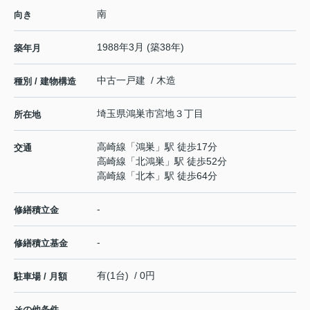
南
向き
1988年3月 (築38年)
築年月
中古一戸建 / 木造
種別 / 建物構造
埼玉県
鴻巣市
宮地
３丁目
所在地
高崎線
「
鴻巣
」駅 徒歩17分
交通
高崎線
「
北鴻巣
」駅 徒歩52分
高崎線
「
北本
」駅 徒歩64分
-
修繕積立金
-
修繕積立基金
有(1台) / 0円
駐車場 / 月額
その他条件