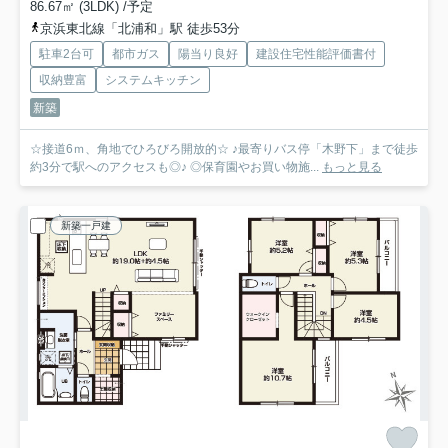
86.67㎡ (3LDK) /予定
京浜東北線「北浦和」駅 徒歩53分
駐車2台可
都市ガス
陽当り良好
建設住宅性能評価書付
収納豊富
システムキッチン
新築
☆接道6ｍ、角地でひろびろ開放的☆ ♪最寄りバス停「木野下」まで徒歩
約3分で駅へのアクセスも◎♪ ◎保育園やお買い物施...
もっと見る
新築一戸建