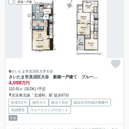
新築一戸建
さいたま市見沼区大字大谷
さいたま市見沼区大谷 新築一戸建て ブルーミングガーデン 02
4,098
万円
110.81㎡ (3LDK) /予定
京浜東北線「北浦和」駅 徒歩87分
駐車2台可
都市ガス
陽当り良好
建設住宅性能評価書付
収納豊富
ウォークインクロゼット
新築