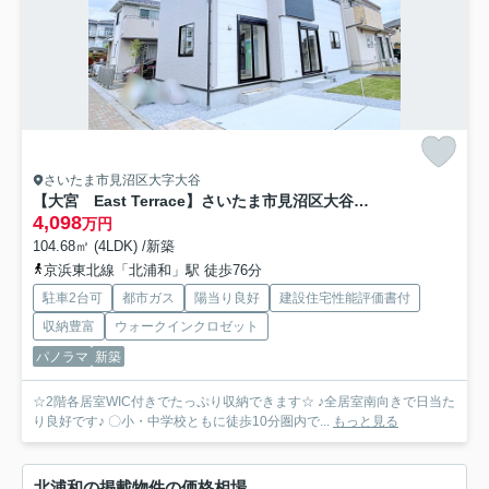
さいたま市見沼区大字大谷
【大宮 East Terrace】さいたま市見沼区大谷 新築一戸建て ブルーミングガーデン 02
4,098
万円
104.68㎡ (4LDK) /新築
京浜東北線「北浦和」駅 徒歩76分
駐車2台可
都市ガス
陽当り良好
建設住宅性能評価書付
収納豊富
ウォークインクロゼット
パノラマ
新築
☆2階各居室WIC付きでたっぷり収納できます☆ ♪全居室南向きで日当た
り良好です♪ 〇小・中学校ともに徒歩10分圏内で...
もっと見る
北浦和の掲載物件の価格相場