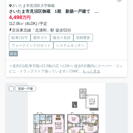
さいたま市見沼区大字御蔵
さいたま市見沼区御蔵 1期 新築一戸建て KEIAI GRACE 01
4,498
万円
112.06㎡ (4LDK) /予定
京浜東北線「北浦和」駅 徒歩52分
駐車2台可
都市ガス
陽当り良好
収納豊富
ウォークインクロゼット
システムキッチン
新築
☆並列2台駐車可能♪23.5帖の広々LDK☆ 徒歩5分圏内にスーパー・コン
ビニ・ドラッグストア揃っています♪ ◎WIC...
もっと見る
新築一戸建