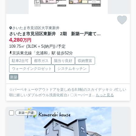
さいたま市見沼区大字東新井
さいたま市見沼区東新井 2期 新築一戸建て ジオヴィスタ 02
4,280
万円
109.75㎡ (3LDK＋S(納戸)) /予定
京浜東北線「北浦和」駅 徒歩52分
駐車2台可
都市ガス
陽当り良好
収納豊富
ウォークインクロゼット
システムキッチン
新築
☆バーベキューやアウトドアを楽しめる8.8帖のスカイデッキ☆ ♪忙しい
朝に嬉しいダブルボウル洗面化粧台♪ 〇スーパーま...
もっと見る
新築一戸建