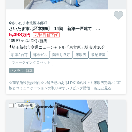
さいたま市北区本郷町
さいたま市北区本郷町 14期 新築一戸建て KEIAI GRACE 01
5,498
万円
7月6日 値下げ
105.57㎡ (4LDK) /新築
埼玉新都市交通ニューシャトル「東宮原」駅 徒歩18分
駐車2台可
都市ガス
陽当り良好
床暖房
収納豊富
ウォークインクロゼット
パノラマ
新築
☆商業施設徒歩圏内☆ ♪解放感のあるLDK19帖以上！床暖房完備♪ 〇家
族とコミュニケーションの取りやすいリビング階段...
もっと見る
新築一戸建