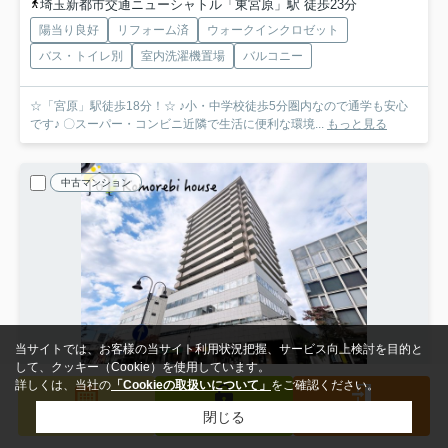
埼玉新都市交通ニューシャトル「東宮原」駅 徒歩23分
陽当り良好
リフォーム済
ウォークインクロゼット
バス・トイレ別
室内洗濯機置場
バルコニー
☆「宮原」駅徒歩18分！☆ ♪小・中学校徒歩5分圏内なので通学も安心
です♪ 〇スーパー・コンビニ近隣で生活に便利な環境...
もっと見る
中古マンション
当サイトでは、お客様の当サイト利用状況把握、サービス向上検討を目的と
して、クッキー（Cookie）を使用しています。
詳しくは、当社の
「Cookieの取扱いについて」
をご確認ください。
閉じる
検索条件を変更
まとめてお問い合わせ
来店予約
会員登録
ログイン
さいたま市北区宮原町
サンフィール大宮宮原