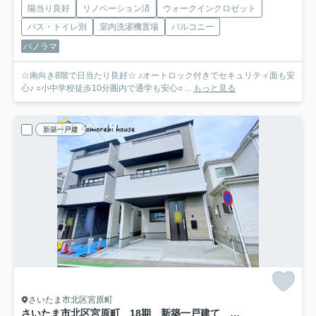
陽当り良好
リノベーション済
ウォークインクロゼット
バス・トイレ別
室内洗濯機置場
バルコニー
パノラマ
☆南向き8階で日当たり良好☆ ♪オートロック付きでセキュリティ面も安
心♪ ○小中学校徒歩10分圏内で通学も安心○ ...
もっと見る
新築一戸建
さいたま市北区宮原町
さいたま市北区宮原町 18期 新築一戸建て グレース 02