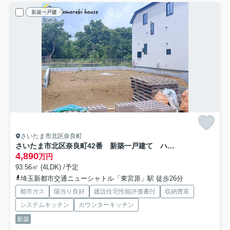
新築一戸建
さいたま市北区奈良町
さいたま市北区奈良町42番 新築一戸建て ハートフルタウン D
4,890
万円
93.56㎡ (4LDK) /予定
埼玉新都市交通ニューシャトル「東宮原」駅 徒歩26分
都市ガス
陽当り良好
建設住宅性能評価書付
収納豊富
システムキッチン
カウンターキッチン
新築