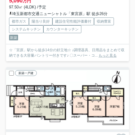
5,090
万円
97.50㎡ (4LDK) /予定
埼玉新都市交通ニューシャトル「東宮原」駅 徒歩26分
都市ガス
陽当り良好
建設住宅性能評価書付
収納豊富
システムキッチン
カウンターキッチン
新築
☆「宮原」駅から徒歩14分の好立地☆ ♪調理器具、日用品をまとめて収
納できる大容量パントリー付きです♪ 〇スーパー・コ...
もっと見る
新築一戸建