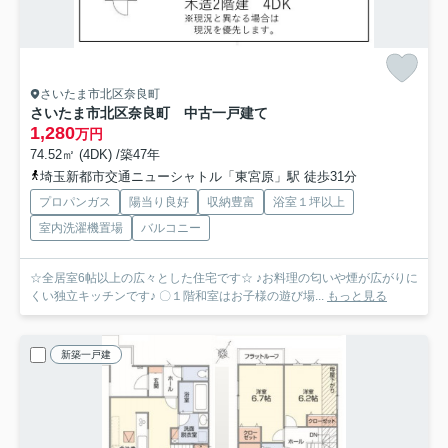
さいたま市北区奈良町
さいたま市北区奈良町 中古一戸建て
1,280
万円
74.52㎡ (4DK) /築47年
埼玉新都市交通ニューシャトル「東宮原」駅 徒歩31分
プロパンガス
陽当り良好
収納豊富
浴室１坪以上
室内洗濯機置場
バルコニー
☆全居室6帖以上の広々とした住宅です☆ ♪お料理の匂いや煙が広がりに
くい独立キッチンです♪ 〇１階和室はお子様の遊び場...
もっと見る
新築一戸建