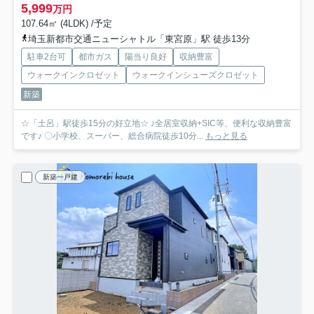
5,999
万円
107.64㎡ (4LDK) /予定
埼玉新都市交通ニューシャトル「東宮原」駅 徒歩13分
駐車2台可
都市ガス
陽当り良好
収納豊富
ウォークインクロゼット
ウォークインシューズクロゼット
新築
☆「土呂」駅徒歩15分の好立地☆ ♪全居室収納+SIC等、便利な収納豊富
です♪ 〇小学校、スーパー、総合病院徒歩10分...
もっと見る
新築一戸建