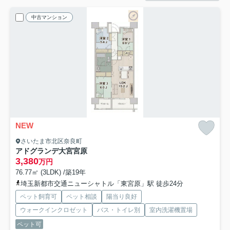
中古マンション
NEW
さいたま市北区奈良町
アドグランデ大宮宮原
3,380
万円
76.77㎡ (3LDK) /築19年
埼玉新都市交通ニューシャトル「東宮原」駅 徒歩24分
ペット飼育可
ペット相談
陽当り良好
ウォークインクロゼット
バス・トイレ別
室内洗濯機置場
ペット可