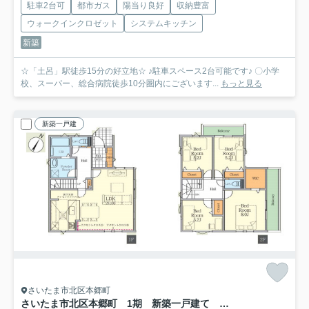
駐車2台可
都市ガス
陽当り良好
収納豊富
ウォークインクロゼット
システムキッチン
新築
☆「土呂」駅徒歩15分の好立地☆ ♪駐車スペース2台可能です♪ 〇小学
校、スーパー、総合病院徒歩10分圏内にございます...
もっと見る
新築一戸建
さいたま市北区本郷町
さいたま市北区本郷町 1期 新築一戸建て FiT-A 01