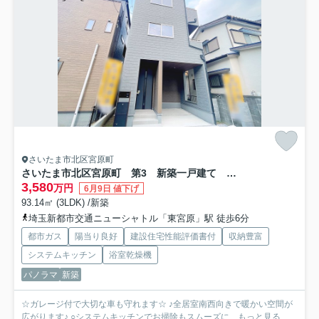
さいたま市北区宮原町
さいたま市北区宮原町 第3 新築一戸建て リーブルガーデン 02
3,580
万円
6月9日 値下げ
93.14㎡ (3LDK) /新築
埼玉新都市交通ニューシャトル「東宮原」駅 徒歩6分
都市ガス
陽当り良好
建設住宅性能評価書付
収納豊富
システムキッチン
浴室乾燥機
パノラマ
新築
☆ガレージ付で大切な車も守れます☆ ♪全居室南西向きで暖かい空間が
広がります♪ ○システムキッチンでお掃除もスムーズに...
もっと見る