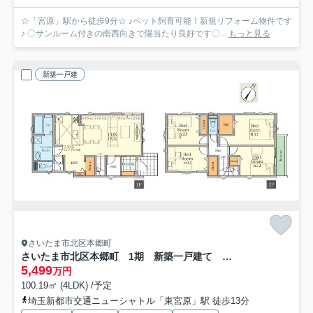
☆「宮原」駅から徒歩9分☆ ♪ペット飼育可能！新規リフォーム物件です
♪ 〇サンルーム付きの南西向きで陽当たり良好です〇...
もっと見る
新築一戸建
さいたま市北区本郷町
さいたま市北区本郷町 1期 新築一戸建て FiT-A 02
5,499
万円
100.19㎡ (4LDK) /予定
埼玉新都市交通ニューシャトル「東宮原」駅 徒歩13分