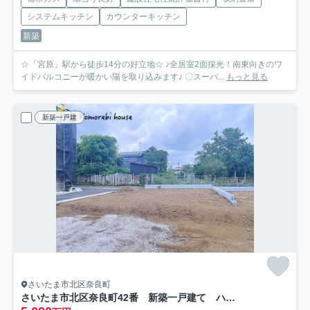
システムキッチン
カウンターキッチン
新築
☆「宮原」駅から徒歩14分の好立地☆ ♪全居室2面採光！南東向きのワ
イドバルコニーが暖かい陽を取り込みます♪ 〇スーパ...
もっと見る
新築一戸建
さいたま市北区奈良町
さいたま市北区奈良町42番 新築一戸建て ハートフルタウン A