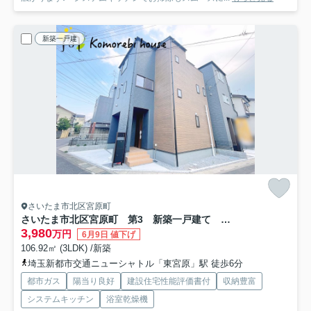
新築一戸建
さいたま市北区宮原町
さいたま市北区宮原町 第3 新築一戸建て リーブルガーデン 01
3,980
万円
6月9日 値下げ
106.92㎡ (3LDK) /新築
埼玉新都市交通ニューシャトル「東宮原」駅 徒歩6分
都市ガス
陽当り良好
建設住宅性能評価書付
収納豊富
システムキッチン
浴室乾燥機