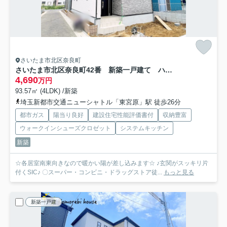
さいたま市北区奈良町
さいたま市北区奈良町42番 新築一戸建て ハートフルタウン J
4,690
万円
93.57㎡ (4LDK) /新築
埼玉新都市交通ニューシャトル「東宮原」駅 徒歩26分
都市ガス
陽当り良好
建設住宅性能評価書付
収納豊富
ウォークインシューズクロゼット
システムキッチン
新築
☆各居室南東向きなので暖かい陽が差し込みます☆ ♪玄関がスッキリ片
付くSIC♪ 〇スーパー・コンビニ・ドラッグストア徒...
もっと見る
新築一戸建