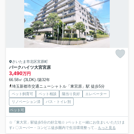
さいたま市北区宮原町
パークハイツ大宮宮原
3,490
万円
66.58㎡ (3LDK) /築32年
埼玉新都市交通ニューシャトル「東宮原」駅 徒歩5分
ペット飼育可
ペット相談
陽当り良好
エレベーター
リノベーション済
バス・トイレ別
ペット可
☆「東大宮」駅徒歩5分の好立地☆ ♪ペットと一緒にお住まいいただけま
す♪ 〇スーパー・コンビニ徒歩圏内で生活環境整って...
もっと見る