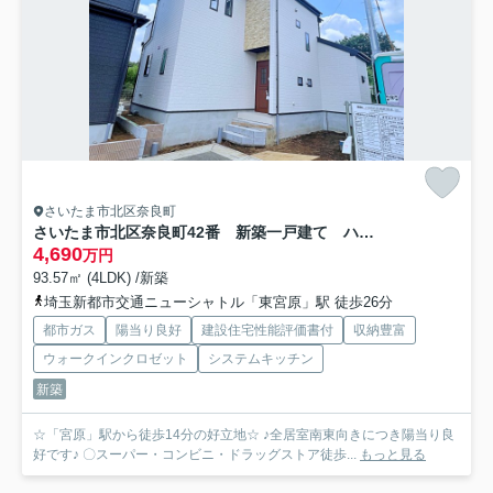
さいたま市北区奈良町
さいたま市北区奈良町42番 新築一戸建て ハートフルタウン H
4,690
万円
93.57㎡ (4LDK) /新築
埼玉新都市交通ニューシャトル「東宮原」駅 徒歩26分
都市ガス
陽当り良好
建設住宅性能評価書付
収納豊富
ウォークインクロゼット
システムキッチン
新築
☆「宮原」駅から徒歩14分の好立地☆ ♪全居室南東向きにつき陽当り良
好です♪ 〇スーパー・コンビニ・ドラッグストア徒歩...
もっと見る