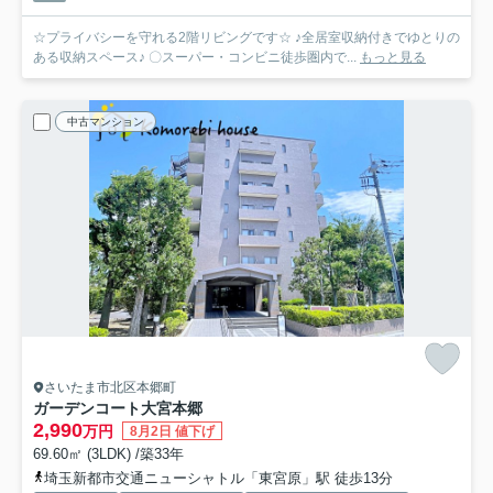
☆プライバシーを守れる2階リビングです☆ ♪全居室収納付きでゆとりの
ある収納スペース♪ 〇スーパー・コンビニ徒歩圏内で...
もっと見る
中古マンション
さいたま市北区本郷町
ガーデンコート大宮本郷
2,990
万円
8月2日 値下げ
69.60㎡ (3LDK) /築33年
埼玉新都市交通ニューシャトル「東宮原」駅 徒歩13分