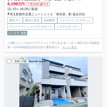
4,199
万円
7月18日 値下げ
111.43㎡ (4LDK) /新築
埼玉新都市交通ニューシャトル「東宮原」駅 徒歩15分
都市ガス
陽当り良好
収納豊富
ウォークインクロゼット
ウォークインシューズクロゼット
システムキッチン
パノラマ
新築
☆2階リビングなのでプライバシー守られます☆ ♪広々WIC付きで収納充
実♪ ○小中学校徒歩10分以内で通学安心○ ...
もっと見る
新築一戸建