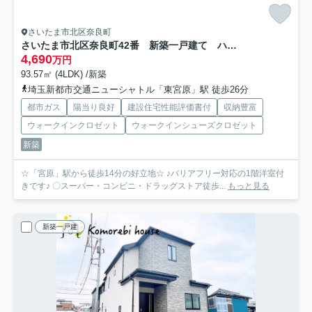
さいたま市北区奈良町
さいたま市北区奈良町42番 新築一戸建て ハートフルタウン K
4,690
万円
93.57㎡ (4LDK) /新築
埼玉新都市交通ニューシャトル「東宮原」駅 徒歩26分
都市ガス
陽当り良好
建設住宅性能評価書付
収納豊富
ウォークインクロゼット
ウォークインシューズクロゼット
新築
☆「宮原」駅から徒歩14分の好立地☆ ♪バリアフリー対応の1階洋室付
きです♪ 〇スーパー・コンビニ・ドラッグストア徒歩...
もっと見る
新築一戸建