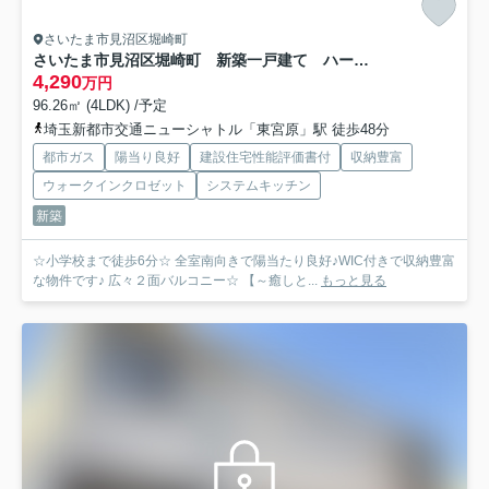
さいたま市見沼区堀崎町
さいたま市見沼区堀崎町 新築一戸建て ハートフルタウン A
4,290
万円
96.26㎡ (4LDK) /予定
埼玉新都市交通ニューシャトル「東宮原」駅 徒歩48分
都市ガス
陽当り良好
建設住宅性能評価書付
収納豊富
ウォークインクロゼット
システムキッチン
新築
☆小学校まで徒歩6分☆ 全室南向きで陽当たり良好♪WIC付きで収納豊富
な物件です♪ 広々２面バルコニー☆ 【～癒しと...
もっと見る