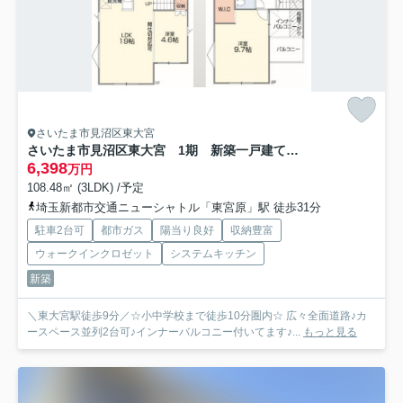
さいたま市見沼区東大宮
さいたま市見沼区東大宮 1期 新築一戸建て CRAFT PIT 01
6,398
万円
108.48㎡ (3LDK) /予定
埼玉新都市交通ニューシャトル「東宮原」駅 徒歩31分
駐車2台可
都市ガス
陽当り良好
収納豊富
ウォークインクロゼット
システムキッチン
新築
＼東大宮駅徒歩9分／☆小中学校まで徒歩10分圏内☆ 広々全面道路♪カ
ースペース並列2台可♪インナーバルコニー付いてます♪...
もっと見る