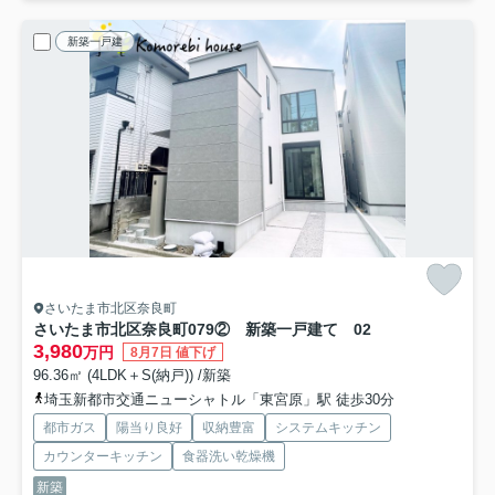
新築一戸建
さいたま市北区奈良町
さいたま市北区奈良町079② 新築一戸建て 02
3,980
万円
8月7日 値下げ
96.36㎡ (4LDK＋S(納戸)) /新築
埼玉新都市交通ニューシャトル「東宮原」駅 徒歩30分
都市ガス
陽当り良好
収納豊富
システムキッチン
カウンターキッチン
食器洗い乾燥機
新築