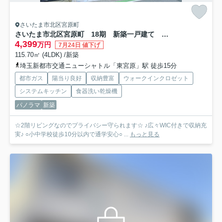
さいたま市北区宮原町
さいたま市北区宮原町 18期 新築一戸建て グレース 01
4,399
万円
7月24日 値下げ
115.70㎡ (4LDK) /新築
埼玉新都市交通ニューシャトル「東宮原」駅 徒歩15分
都市ガス
陽当り良好
収納豊富
ウォークインクロゼット
システムキッチン
食器洗い乾燥機
パノラマ
新築
☆2階リビングなのでプライバシー守られます☆ ♪広々WIC付きで収納充
実♪ ○小中学校徒歩10分以内で通学安心○ ...
もっと見る