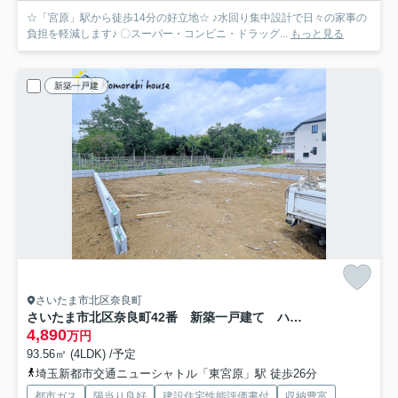
☆「宮原」駅から徒歩14分の好立地☆ ♪水回り集中設計で日々の家事の
負担を軽減します♪ 〇スーパー・コンビニ・ドラッグ...
もっと見る
新築一戸建
さいたま市北区奈良町
さいたま市北区奈良町42番 新築一戸建て ハートフルタウン B
4,890
万円
93.56㎡ (4LDK) /予定
埼玉新都市交通ニューシャトル「東宮原」駅 徒歩26分
都市ガス
陽当り良好
建設住宅性能評価書付
収納豊富