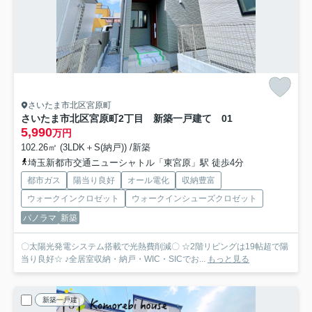
さいたま市北区宮原町
さいたま市北区宮原町2丁目 新築一戸建て 01
5,990
万円
102.26㎡ (3LDK＋S(納戸)) /新築
埼玉新都市交通ニューシャトル「東宮原」駅 徒歩4分
都市ガス
陽当り良好
オール電化
収納豊富
ウォークインクロゼット
ウォークインシューズクロゼット
パノラマ
新築
〇太陽光発電システム搭載で光熱費削減〇 ☆2階リビングは19帖超で陽
当り良好☆ ♪全居室収納・納戸・WIC・SICでお...
もっと見る
新築一戸建