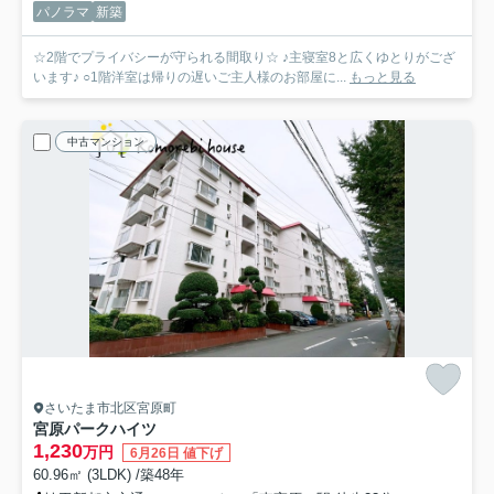
パノラマ
新築
☆2階でプライバシーが守られる間取り☆ ♪主寝室8と広くゆとりがござ
います♪ ○1階洋室は帰りの遅いご主人様のお部屋に...
もっと見る
中古マンション
さいたま市北区宮原町
宮原パークハイツ
1,230
万円
6月26日 値下げ
60.96㎡ (3LDK) /築48年