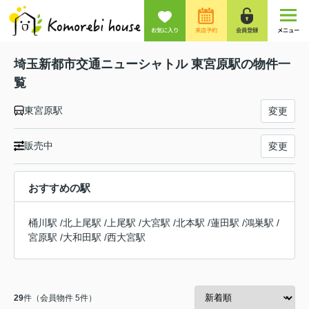
お気に入り
来店予約
会員登録
メニュー
埼玉新都市交通ニューシャトル 東宮原駅の物件一
覧
東宮原駅
変更
販売中
変更
おすすめの駅
桶川駅
/
北上尾駅
/
上尾駅
/
大宮駅
/
北本駅
/
蓮田駅
/
鴻巣駅
/
宮原駅
/
大和田駅
/
西大宮駅
29
件（会員物件 5件）